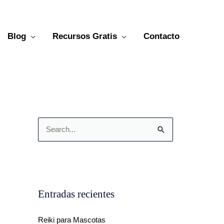
Blog
Recursos Gratis
Contacto
B
u
s
c
a
Entradas recientes
r
Reiki para Mascotas
p