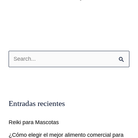
B
u
s
c
Entradas recientes
a
r
Reiki para Mascotas
p
¿Cómo elegir el mejor alimento comercial para