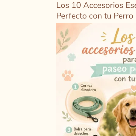
Los 10 Accesorios Ese
Los
10
Perfecto con tu Perro
Accesorios
Esenciales
para
el
Paseo
Perfecto
con
tu
Perro