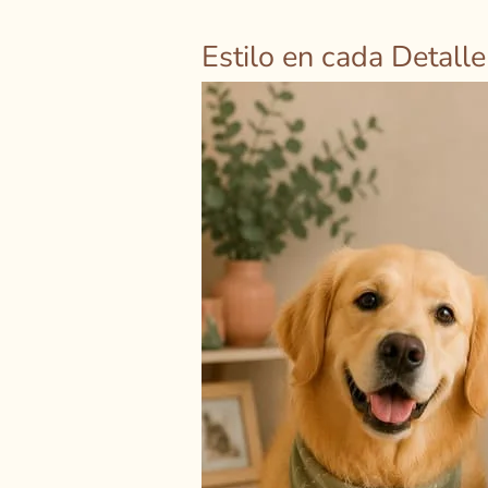
Estilo en cada Detalle
Estilo
en
cada
Detalle