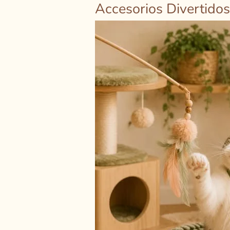
Accesorios Divertido
Accesorios
Divertidos
para
Gatos