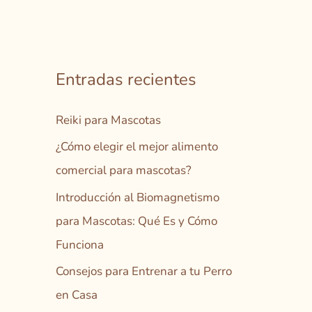
u
s
c
a
Entradas recientes
r
Reiki para Mascotas
p
o
¿Cómo elegir el mejor alimento
r
comercial para mascotas?
:
Introducción al Biomagnetismo
para Mascotas: Qué Es y Cómo
Funciona
Consejos para Entrenar a tu Perro
en Casa