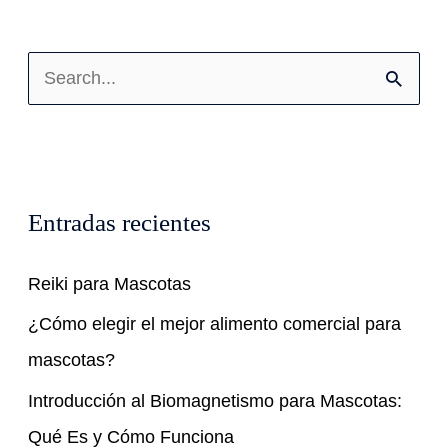
B
u
s
c
Entradas recientes
a
r
Reiki para Mascotas
p
¿Cómo elegir el mejor alimento comercial para
o
mascotas?
r
Introducción al Biomagnetismo para Mascotas:
:
Qué Es y Cómo Funciona