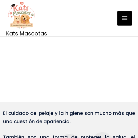
Ir
al
contenido
Kats Mascotas
Cursos Peluquería
Canina y Felina
El cuidado del pelaje y la higiene son mucho más que
una cuestión de apariencia.
También son una forma de proteger la salud, el