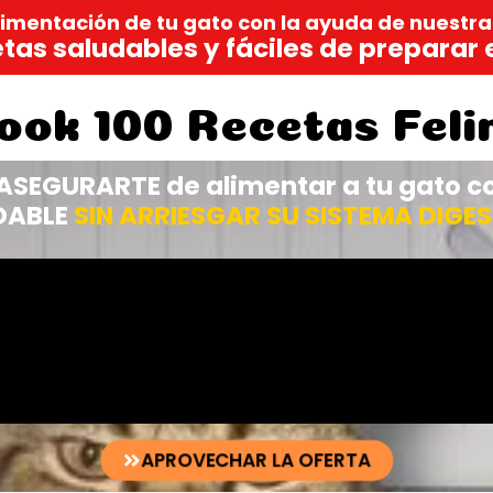
limentación de tu gato con la ayuda de nuestra
etas saludables y fáciles de preparar 
ook 100 Recetas Feli
ASEGURARTE de alimentar a tu gato 
DABLE
SIN ARRIESGAR SU SISTEMA DIGE
APROVECHAR LA OFERTA