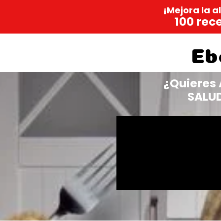
¡Mejora la a
100 rec
Eb
¿Quieres 
SALU