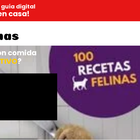
 guía digital
en casa!
nas
con comida
STIVO
?