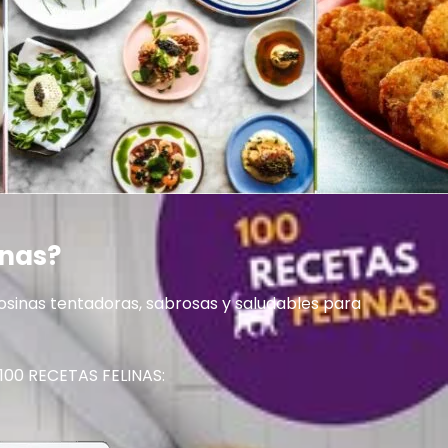
inas?
osinas tentadoras, sabrosas y saludables para
 100 RECETAS FELINAS: