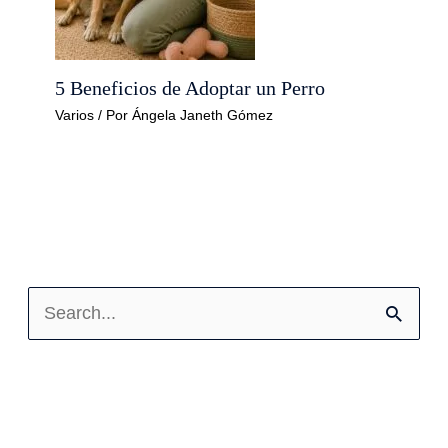
5 Beneficios de Adoptar un Perro
Varios
/ Por
Ángela Janeth Gómez
B
u
s
c