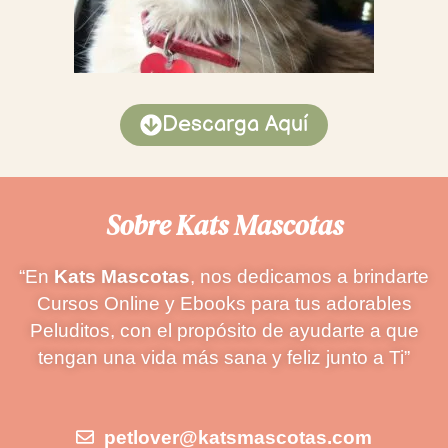
Descarga Aquí
Sobre Kats Mascotas
“En
Kats Mascotas
, nos dedicamos a brindarte
Cursos Online y Ebooks para tus adorables
Peluditos, con el propósito de ayudarte a que
tengan una vida más sana y feliz junto a Ti”
petlover@katsmascotas.com